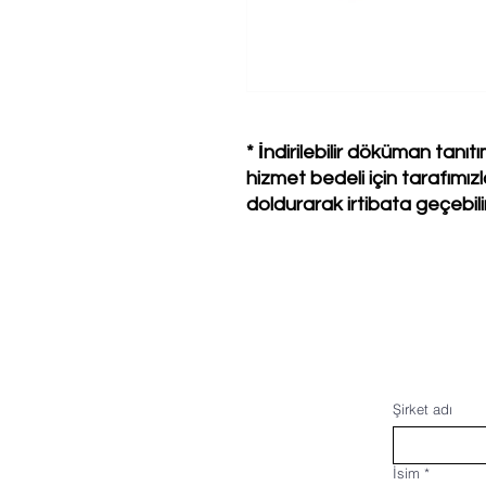
* İndirilebilir döküman tan
hizmet bedeli için tarafımı
doldurarak irtibata geçebilir
Şirket adı
İsim
*