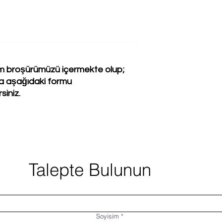
ıtım broşürümüzü içermekte olup;
zla aşağıdaki formu
siniz.
Talepte Bulunun
Soyisim
*