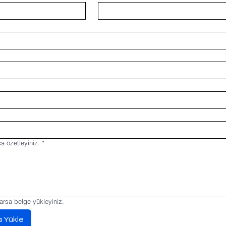
ca özetleyiniz.
*
varsa belge yükleyiniz.
 Yükle